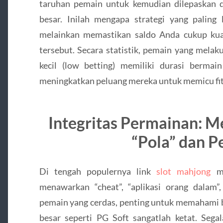
taruhan pemain untuk kemudian dilepaskan d
besar. Inilah mengapa strategi yang paling 
melainkan memastikan saldo Anda cukup kua
tersebut. Secara statistik, pemain yang mela
kecil (low betting) memiliki durasi bermai
meningkatkan peluang mereka untuk memicu fi
Integritas Permainan: M
“Pola” dan P
Di tengah populernya link
slot mahjong
ma
menawarkan “cheat”, “aplikasi orang dalam”,
pemain yang cerdas, penting untuk memahami 
besar seperti PG Soft sangatlah ketat. Segal