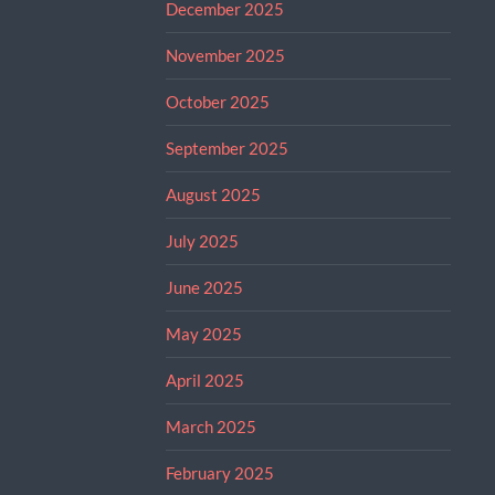
December 2025
November 2025
October 2025
September 2025
August 2025
July 2025
June 2025
May 2025
April 2025
March 2025
February 2025