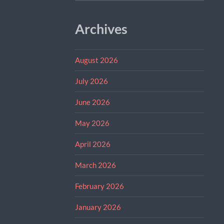
Archives
August 2026
July 2026
June 2026
May 2026
April 2026
March 2026
February 2026
January 2026