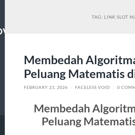
TAG:
LINK SLOT 
OVERY.COM
Membedah Algoritma
Peluang Matematis di
FEBRUARY 23, 2026
/
FACELESS VOID
/
0 COM
Membedah Algoritma
Peluang Matematis 