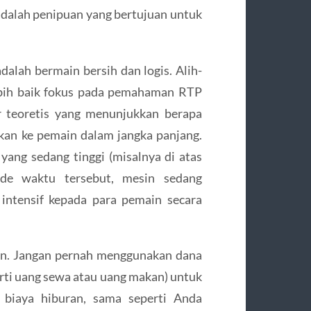
dalah penipuan yang bertujuan untuk
dalah bermain bersih dan logis. Alih-
lebih baik fokus pada pemahaman RTP
or teoretis yang menunjukkan berapa
kan ke pemain dalam jangka panjang.
yang sedang tinggi (misalnya di atas
de waktu tersebut, mesin sedang
intensif kepada para pemain secara
ain. Jangan pernah menggunakan dana
rti uang sewa atau uang makan) untuk
i biaya hiburan, sama seperti Anda