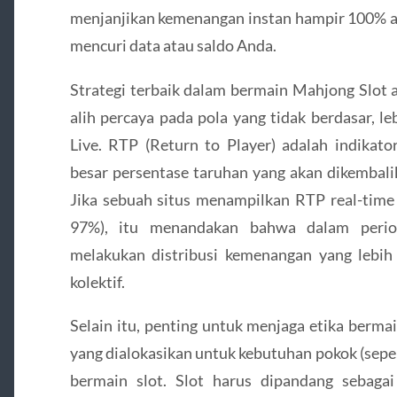
menjanjikan kemenangan instan hampir 100% a
mencuri data atau saldo Anda.
Strategi terbaik dalam bermain Mahjong Slot a
alih percaya pada pola yang tidak berdasar, 
Live. RTP (Return to Player) adalah indikat
besar persentase taruhan yang akan dikembali
Jika sebuah situs menampilkan RTP real-time 
97%), itu menandakan bahwa dalam perio
melakukan distribusi kemenangan yang lebih 
kolektif.
Selain itu, penting untuk menjaga etika berm
yang dialokasikan untuk kebutuhan pokok (sepe
bermain slot. Slot harus dipandang sebaga