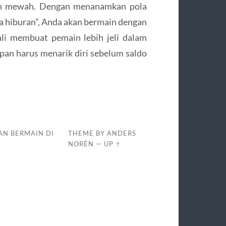
ran mewah. Dengan menanamkan pola
a hiburan”, Anda akan bermain dengan
ali membuat pemain lebih jeli dalam
pan harus menarik diri sebelum saldo
N BERMAIN DI
THEME BY
ANDERS
NORÉN
—
UP ↑