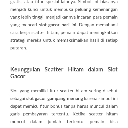
gratis, atau fitur spesial lainnya. Simbol ini biasanya
menjadi kunci untuk membuka peluang kemenangan
yang lebih tinggi, menjadikannya incaran para pemain
yang mencari
slot gacor hari ini
. Dengan memahami
cara kerja scatter hitam, pemain dapat meningkatkan
strategi mereka untuk memaksimalkan hasil di setiap
putaran.
Keunggulan Scatter Hitam dalam Slot
Gacor
Slot yang memiliki fitur scatter hitam sering disebut
sebagai
slot gacor gampang menang
karena simbol ini
dapat memicu fitur bonus tanpa harus muncul dalam
garis pembayaran tertentu. Ketika scatter hitam
muncul dalam jumlah tertentu, pemain bisa