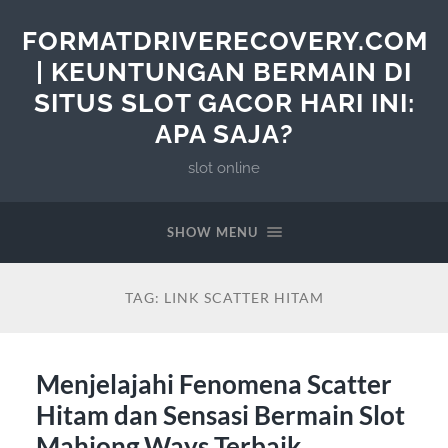
FORMATDRIVERECOVERY.COM
| KEUNTUNGAN BERMAIN DI
SITUS SLOT GACOR HARI INI:
APA SAJA?
slot online
SHOW MENU
TAG:
LINK SCATTER HITAM
Menjelajahi Fenomena Scatter
Hitam dan Sensasi Bermain Slot
Mahjong Ways Terbaik