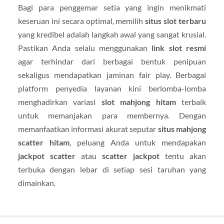
Bagi para penggemar setia yang ingin menikmati
keseruan ini secara optimal, memilih
situs slot terbaru
yang kredibel adalah langkah awal yang sangat krusial.
Pastikan Anda selalu menggunakan
link slot resmi
agar terhindar dari berbagai bentuk penipuan
sekaligus mendapatkan jaminan fair play. Berbagai
platform penyedia layanan kini berlomba-lomba
menghadirkan variasi
slot mahjong hitam
terbaik
untuk memanjakan para membernya. Dengan
memanfaatkan informasi akurat seputar
situs mahjong
scatter hitam
, peluang Anda untuk mendapakan
jackpot scatter
atau
scatter jackpot
tentu akan
terbuka dengan lebar di setiap sesi taruhan yang
dimainkan.