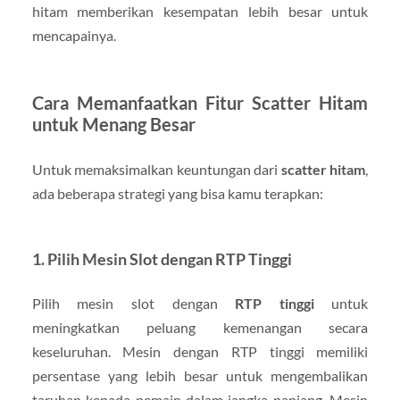
hitam memberikan kesempatan lebih besar untuk
mencapainya.
Cara Memanfaatkan Fitur Scatter Hitam
untuk Menang Besar
Untuk memaksimalkan keuntungan dari
scatter hitam
,
ada beberapa strategi yang bisa kamu terapkan:
1.
Pilih Mesin Slot dengan RTP Tinggi
Pilih mesin slot dengan
RTP tinggi
untuk
meningkatkan peluang kemenangan secara
keseluruhan. Mesin dengan RTP tinggi memiliki
persentase yang lebih besar untuk mengembalikan
taruhan kepada pemain dalam jangka panjang. Mesin