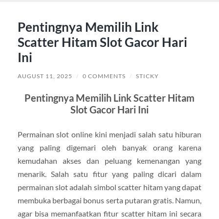
Pentingnya Memilih Link
Scatter Hitam Slot Gacor Hari
Ini
AUGUST 11, 2025
/
0 COMMENTS
/
STICKY
Pentingnya Memilih Link Scatter Hitam
Slot Gacor Hari Ini
Permainan slot online kini menjadi salah satu hiburan
yang paling digemari oleh banyak orang karena
kemudahan akses dan peluang kemenangan yang
menarik. Salah satu fitur yang paling dicari dalam
permainan slot adalah simbol scatter hitam yang dapat
membuka berbagai bonus serta putaran gratis. Namun,
agar bisa memanfaatkan fitur scatter hitam ini secara