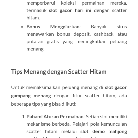
memperbarui koleksi permainan mereka,
termasuk
slot gacor hari ini
dengan scatter
hitam.
Bonus Menggiurkan
: Banyak situs
menawarkan bonus deposit, cashback, atau
putaran gratis yang meningkatkan peluang
menang.
Tips Menang dengan Scatter Hitam
Untuk memaksimalkan peluang menang di
slot gacor
gampang menang
dengan fitur scatter hitam, ada
beberapa tips yang bisa diikuti:
Pahami Aturan Permainan
: Setiap slot memiliki
mekanisme berbeda. Pelajari pola kemunculan
scatter hitam melalui
slot demo mahjong