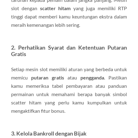
slot dengan
scatter hitam
yang juga memiliki RTP
tinggi dapat memberi kamu keuntungan ekstra dalam
meraih kemenangan lebih sering.
2.
Perhatikan Syarat dan Ketentuan Putaran
Gratis
Setiap mesin slot memiliki aturan yang berbeda untuk
memicu
putaran gratis
atau
pengganda
. Pastikan
kamu memeriksa tabel pembayaran atau panduan
permainan untuk memahami berapa banyak simbol
scatter hitam yang perlu kamu kumpulkan untuk
mengaktifkan fitur bonus.
3.
Kelola Bankroll dengan Bijak