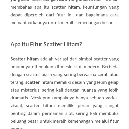
membahas apa itu
scatter hitam
, keuntungan yang
dapat diperoleh dari fitur ini, dan bagaimana cara
memanfaatkannya untuk meraih kemenangan besar.
Apa Itu Fitur Scatter Hitam?
Scatter hitam
adalah variasi dari simbol scatter yang
umumnya ditemukan di mesin slot modern. Berbeda
dengan scatter biasa yang sering berwarna cerah atau
terang,
scatter hitam
memiliki desain yang lebih gelap
atau misterius, sering kali dengan nuansa yang lebih
dramatis. Meskipun tampaknya hanya sebuah variasi
visual, scatter hitam memiliki peran yang sangat
penting dalam permainan slot, sering kali membuka
peluang besar untuk meraih kemenangan melalui fitur
bonus.