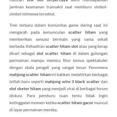
jaminan keamanan transaksi saat memburu simbol-
simbol istimewa tersebut.
Tren terbaru dalam komunitas game daring saat ini
mengarah pada kemunculan
scatter hitam
yang
memberikan sensasi bermain yang sama sekali
berbeda. Kehadiran
scatter hitam slot
atau yang kerap
dicari sebagai
slot scatter hitam
di dalam gulungan
permainan mampu memicu fitur bonus spektakuler
dengan skala pengali yang sangat besar. Fenomena
mahjong scatter hitam
ini bahkan melahirkan berbagai
istilah baru seperti
mahjong wins 3 black scatter
dan
slot sketer hitam
yang menjadi viral di berbagai forum
diskusi. Para pemburu cuan tentu tidak ingin
ketinggalan momen ketika
scatter hitam gacor
muncul
di layar permainan mereka.