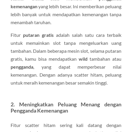
kemenangan
yang lebih besar. Ini memberikan peluang
lebih banyak untuk mendapatkan kemenangan tanpa
menambah taruhan.
Fitur
putaran gratis
adalah salah satu cara terbaik
untuk memainkan slot tanpa mengeluarkan uang
tambahan. Dalam beberapa mesin slot, selama putaran
gratis, kamu bisa mendapatkan
wild
tambahan atau
pengganda
, yang dapat memperbesar nilai
kemenangan. Dengan adanya scatter hitam, peluang
untuk meraih kemenangan besar semakin tinggi.
2.
Meningkatkan Peluang Menang dengan
Pengganda Kemenangan
Fitur scatter hitam sering kali datang dengan