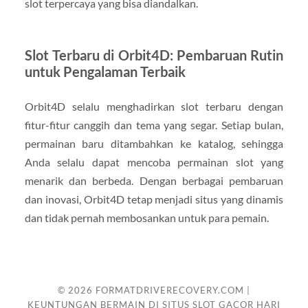
slot terpercaya yang bisa diandalkan.
Slot Terbaru di Orbit4D: Pembaruan Rutin
untuk Pengalaman Terbaik
Orbit4D selalu menghadirkan slot terbaru dengan
fitur-fitur canggih dan tema yang segar. Setiap bulan,
permainan baru ditambahkan ke katalog, sehingga
Anda selalu dapat mencoba permainan slot yang
menarik dan berbeda. Dengan berbagai pembaruan
dan inovasi, Orbit4D tetap menjadi situs yang dinamis
dan tidak pernah membosankan untuk para pemain.
© 2026
FORMATDRIVERECOVERY.COM |
KEUNTUNGAN BERMAIN DI SITUS SLOT GACOR HARI