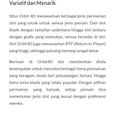
Variatif dan Menarik
Situs Orbit 4D menawarkan berbagai jenis permainan
slot yang cocok untuk semua jenis pemain. Dari slot
klasik dengan tampilan sederhana hingga slot terbaru
dengan grafis yang memukau, semua tersedia di sini.
Slot Orbit4D juga menawarkan RTP (Return to Player)
yang tinggi, sehingga peluang menang sangat besar.
Bermain di Orbit4D slot memberikan Anda
kesempatan untuk mencoba berbagai tema permainan
yang beragam, mulai dari petualangan, fantasi, hingga
tema-tema klasik yang selalu populer. Dengan pilihan
permainan yang banyak, setiap pemain bisa
menemukan jenis slot yang sesuai dengan preferensi
mereka.