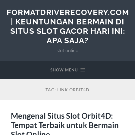
FORMATDRIVERECOVERY.COM
| KEUNTUNGAN BERMAIN DI
SITUS SLOT GACOR HARI INI:
APA SAJA?
slot online
SHOW MENU
TAG:
LINK ORBIT4D
Mengenal Situs Slot Orbit4D:
Tempat Terbaik untuk Bermain
Slot Online