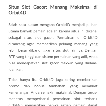
Situs Slot Gacor: Menang Maksimal di
Orbit4D
Salah satu alasan mengapa Orbit4D menjadi pilihan
utama banyak pemain adalah karena situs ini dikenal
sebagai situs slot gacor. Permainan di Orbit4D
dirancang agar memberikan peluang menang yang
lebih besar dibandingkan situs slot lainnya. Dengan
RTP yang tinggi dan sistem permainan yang adil, Anda
bisa mendapatkan slot gacor maxwin yang diidam-
idamkan.
Tidak hanya itu, Orbit4D juga sering memberikan
promo dan bonus tambahan yang membuat
kemenangan Anda semakin maksimal. Dengan terus-
menerus memperbarui permainan slot terbaru,
Orbit4D memastikan bahwa setiap pemain dapat