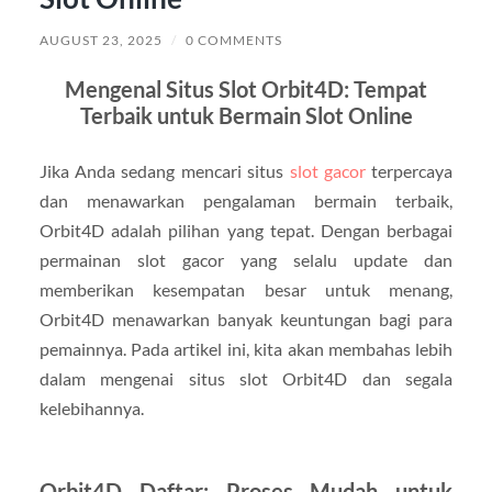
AUGUST 23, 2025
/
0 COMMENTS
Mengenal Situs Slot Orbit4D: Tempat
Terbaik untuk Bermain Slot Online
Jika Anda sedang mencari situs
slot gacor
terpercaya
dan menawarkan pengalaman bermain terbaik,
Orbit4D adalah pilihan yang tepat. Dengan berbagai
permainan slot gacor yang selalu update dan
memberikan kesempatan besar untuk menang,
Orbit4D menawarkan banyak keuntungan bagi para
pemainnya. Pada artikel ini, kita akan membahas lebih
dalam mengenai situs slot Orbit4D dan segala
kelebihannya.
Orbit4D Daftar: Proses Mudah untuk