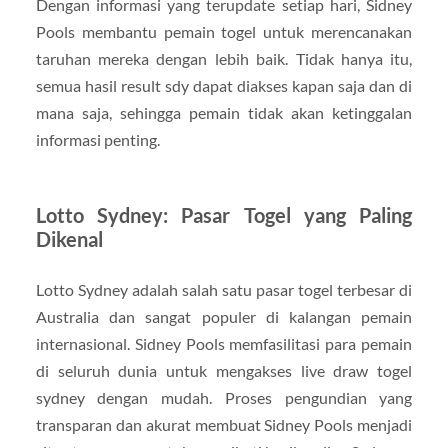
Dengan informasi yang terupdate setiap hari, Sidney
Pools membantu pemain togel untuk merencanakan
taruhan mereka dengan lebih baik. Tidak hanya itu,
semua hasil result sdy dapat diakses kapan saja dan di
mana saja, sehingga pemain tidak akan ketinggalan
informasi penting.
Lotto Sydney: Pasar Togel yang Paling
Dikenal
Lotto Sydney adalah salah satu pasar togel terbesar di
Australia dan sangat populer di kalangan pemain
internasional. Sidney Pools memfasilitasi para pemain
di seluruh dunia untuk mengakses live draw togel
sydney dengan mudah. Proses pengundian yang
transparan dan akurat membuat Sidney Pools menjadi