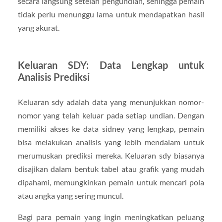
secara langsung setelah pengundian, sehingga pemain
tidak perlu menunggu lama untuk mendapatkan hasil
yang akurat.
Keluaran SDY: Data Lengkap untuk
Analisis Prediksi
Keluaran sdy adalah data yang menunjukkan nomor-
nomor yang telah keluar pada setiap undian. Dengan
memiliki akses ke data sidney yang lengkap, pemain
bisa melakukan analisis yang lebih mendalam untuk
merumuskan prediksi mereka. Keluaran sdy biasanya
disajikan dalam bentuk tabel atau grafik yang mudah
dipahami, memungkinkan pemain untuk mencari pola
atau angka yang sering muncul.
Bagi para pemain yang ingin meningkatkan peluang