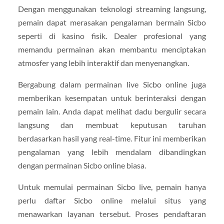
Dengan menggunakan teknologi streaming langsung,
pemain dapat merasakan pengalaman bermain Sicbo
seperti di kasino fisik. Dealer profesional yang
memandu permainan akan membantu menciptakan
atmosfer yang lebih interaktif dan menyenangkan.
Bergabung dalam permainan live Sicbo online juga
memberikan kesempatan untuk berinteraksi dengan
pemain lain. Anda dapat melihat dadu bergulir secara
langsung dan membuat keputusan taruhan
berdasarkan hasil yang real-time. Fitur ini memberikan
pengalaman yang lebih mendalam dibandingkan
dengan permainan Sicbo online biasa.
Untuk memulai permainan Sicbo live, pemain hanya
perlu daftar Sicbo online melalui situs yang
menawarkan layanan tersebut. Proses pendaftaran