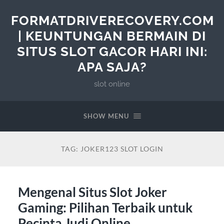
FORMATDRIVERECOVERY.COM
| KEUNTUNGAN BERMAIN DI
SITUS SLOT GACOR HARI INI:
APA SAJA?
slot online
SHOW MENU
TAG:
JOKER123 SLOT LOGIN
Mengenal Situs Slot Joker
Gaming: Pilihan Terbaik untuk
Pecinta Judi Online