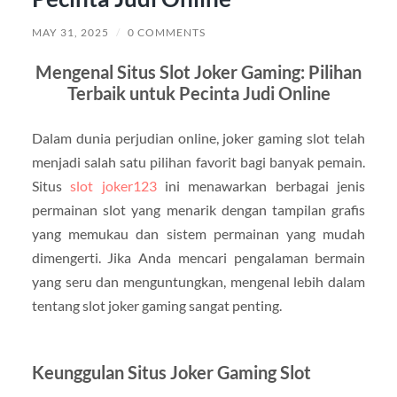
MAY 31, 2025
/
0 COMMENTS
Mengenal Situs Slot Joker Gaming: Pilihan
Terbaik untuk Pecinta Judi Online
Dalam dunia perjudian online, joker gaming slot telah
menjadi salah satu pilihan favorit bagi banyak pemain.
Situs
slot joker123
ini menawarkan berbagai jenis
permainan slot yang menarik dengan tampilan grafis
yang memukau dan sistem permainan yang mudah
dimengerti. Jika Anda mencari pengalaman bermain
yang seru dan menguntungkan, mengenal lebih dalam
tentang slot joker gaming sangat penting.
Keunggulan Situs Joker Gaming Slot