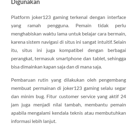
Digunakan
Platform joker123 gaming terkenal dengan interface
yang ramah pengguna. Pemain tidak perlu
menghabiskan waktu lama untuk belajar cara bermain,
karena sistem navigasi di situs ini sangat intuitif. Selain
itu, situs ini juga kompatibel dengan berbagai
perangkat, termasuk smartphone dan tablet, sehingga
bisa dimainkan kapan saja dan di mana saja.
Pembaruan rutin yang dilakukan oleh pengembang
membuat permainan di joker123 gaming selalu segar
dan minim bug. Fitur customer service yang aktif 24
jam juga menjadi nilai tambah, membantu pemain
apabila mengalami kendala teknis atau membutuhkan
informasi lebih lanjut.