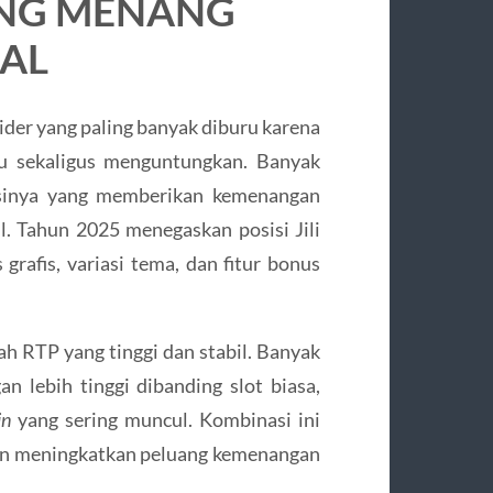
NG MENANG
AL
ovider yang paling banyak diburu karena
 sekaligus menguntungkan. Banyak
sinya yang memberikan kemenangan
l. Tahun 2025 menegaskan posisi Jili
 grafis, variasi tema, dan fitur bonus
ah RTP yang tinggi dan stabil. Banyak
 lebih tinggi dibanding slot biasa,
in
yang sering muncul. Kombinasi ini
an meningkatkan peluang kemenangan