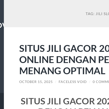
TAG:
JILI S
OVERY.COM
SITUS JILI GACOR 2
ONLINE DENGAN P
MENANG OPTIMAL
OCTOBER 15, 2025
/
FACELESS VOID
/
0 COMM
SITUS JILI GACOR 20