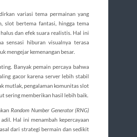
adirkan variasi tema permainan yang
, slot bertema fantasi, hingga tema
alus dan efek suara realistis. Hal ini
 sensasi hiburan visualnya terasa
uk mengejar kemenangan besar.
nting. Banyak pemain percaya bahwa
ing gacor karena server lebih stabil
dak mutlak, pengalaman komunitas slot
 sering memberikan hasil lebih baik.
nakan
Random Number Generator (RNG)
 adil. Hal ini menambah kepercayaan
al dari strategi bermain dan sedikit