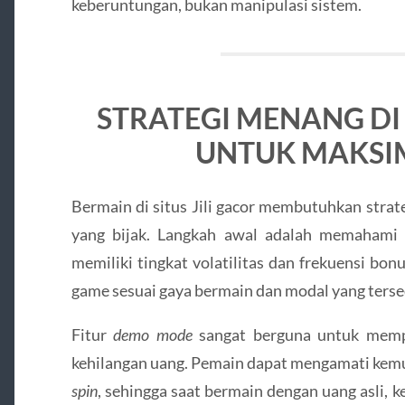
keberuntungan, bukan manipulasi sistem.
STRATEGI MENANG DI 
UNTUK MAKSIM
Bermain di situs Jili gacor membutuhkan strat
yang bijak. Langkah awal adalah memahami ka
memiliki tingkat volatilitas dan frekuensi bo
game sesuai gaya bermain dan modal yang terse
Fitur
demo mode
sangat berguna untuk mempe
kehilangan uang. Pemain dapat mengamati ke
spin
, sehingga saat bermain dengan uang asli, k