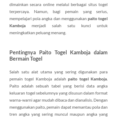
dimainkan secara online melalui berbagai situs togel
terpercaya. Namun, bagi pemain yang serius,
mempelajari pola angka dan menggunakan
paito togel
Kamboja
menjadi salah satu kunci untuk
meningkatkan peluang menang.
Pentingnya Paito Togel Kamboja dalam
Bermain Togel
Salah satu alat utama yang sering digunakan para
pemain togel Kamboja adalah
paito togel Kamboja
.
Paito adalah sebuah tabel yang berisi data angka
keluaran togel sebelumnya yang disusun dalam format
warna-warni agar mudah dibaca dan dianalisis. Dengan
menggunakan paito, pemain dapat memantau pola dan
tren angka yang sering muncul maupun angka yang