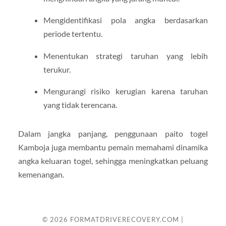
Mengidentifikasi pola angka berdasarkan
periode tertentu.
Menentukan strategi taruhan yang lebih
terukur.
Mengurangi risiko kerugian karena taruhan
yang tidak terencana.
Dalam jangka panjang, penggunaan paito togel
Kamboja juga membantu pemain memahami dinamika
angka keluaran togel, sehingga meningkatkan peluang
kemenangan.
© 2026
FORMATDRIVERECOVERY.COM |