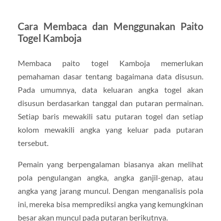
Cara Membaca dan Menggunakan Paito
Togel Kamboja
Membaca paito togel Kamboja memerlukan
pemahaman dasar tentang bagaimana data disusun.
Pada umumnya, data keluaran angka togel akan
disusun berdasarkan tanggal dan putaran permainan.
Setiap baris mewakili satu putaran togel dan setiap
kolom mewakili angka yang keluar pada putaran
tersebut.
Pemain yang berpengalaman biasanya akan melihat
pola pengulangan angka, angka ganjil-genap, atau
angka yang jarang muncul. Dengan menganalisis pola
ini, mereka bisa memprediksi angka yang kemungkinan
besar akan muncul pada putaran berikutnya.