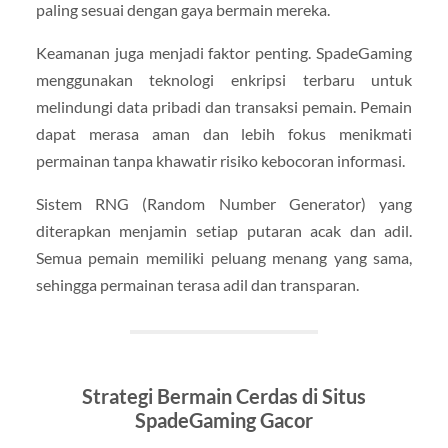
paling sesuai dengan gaya bermain mereka.
Keamanan juga menjadi faktor penting. SpadeGaming
menggunakan teknologi enkripsi terbaru untuk
melindungi data pribadi dan transaksi pemain. Pemain
dapat merasa aman dan lebih fokus menikmati
permainan tanpa khawatir risiko kebocoran informasi.
Sistem RNG (Random Number Generator) yang
diterapkan menjamin setiap putaran acak dan adil.
Semua pemain memiliki peluang menang yang sama,
sehingga permainan terasa adil dan transparan.
Strategi Bermain Cerdas di Situs
SpadeGaming Gacor