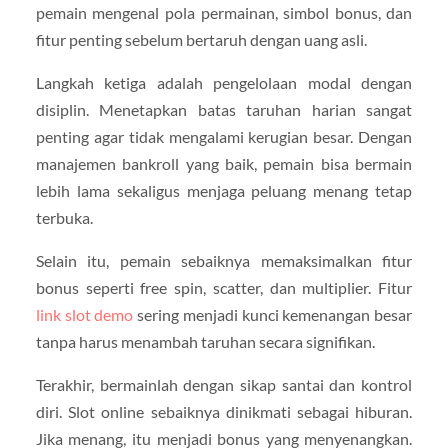
pemain mengenal pola permainan, simbol bonus, dan
fitur penting sebelum bertaruh dengan uang asli.
Langkah ketiga adalah pengelolaan modal dengan
disiplin. Menetapkan batas taruhan harian sangat
penting agar tidak mengalami kerugian besar. Dengan
manajemen bankroll yang baik, pemain bisa bermain
lebih lama sekaligus menjaga peluang menang tetap
terbuka.
Selain itu, pemain sebaiknya memaksimalkan fitur
bonus seperti free spin, scatter, dan multiplier. Fitur
link slot demo
sering menjadi kunci kemenangan besar
tanpa harus menambah taruhan secara signifikan.
Terakhir, bermainlah dengan sikap santai dan kontrol
diri. Slot online sebaiknya dinikmati sebagai hiburan.
Jika menang, itu menjadi bonus yang menyenangkan.