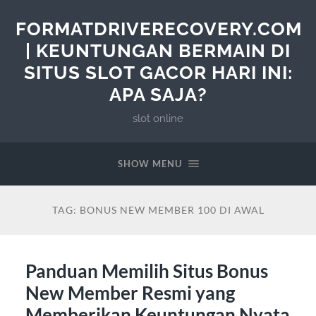
FORMATDRIVERECOVERY.COM
| KEUNTUNGAN BERMAIN DI
SITUS SLOT GACOR HARI INI:
APA SAJA?
slot online
SHOW MENU
TAG:
BONUS NEW MEMBER 100 DI AWAL
Panduan Memilih Situs Bonus
New Member Resmi yang
Memberikan Keuntungan Nyata