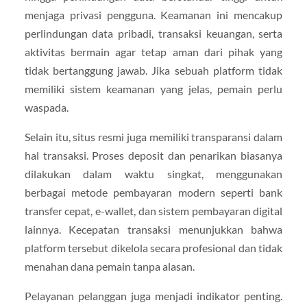
menjaga privasi pengguna. Keamanan ini mencakup
perlindungan data pribadi, transaksi keuangan, serta
aktivitas bermain agar tetap aman dari pihak yang
tidak bertanggung jawab. Jika sebuah platform tidak
memiliki sistem keamanan yang jelas, pemain perlu
waspada.
Selain itu, situs resmi juga memiliki transparansi dalam
hal transaksi. Proses deposit dan penarikan biasanya
dilakukan dalam waktu singkat, menggunakan
berbagai metode pembayaran modern seperti bank
transfer cepat, e-wallet, dan sistem pembayaran digital
lainnya. Kecepatan transaksi menunjukkan bahwa
platform tersebut dikelola secara profesional dan tidak
menahan dana pemain tanpa alasan.
Pelayanan pelanggan juga menjadi indikator penting.