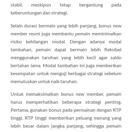
stabil, meskipun tetap bergantung pada
keberuntungan dan strategi.
Selain durasi bermain yang lebih panjang, bonus new
member resmi juga membantu pemain meminimalkan
risiko kehilangan modal. Dengan adanya modal
tambahan, pemain dapat bermain lebih fleksibel
menggunakan taruhan yang lebih kecil agar saldo
bertahan lama. Modal tambahan ini juga memberikan
kesempatan untuk menguji berbagai strategi sebelum
memutuskan untuk naik taruhan.
Untuk memaksimalkan bonus new member, pemain
harus memperhatikan beberapa strategi penting.
Pertama, gunakan bonus pada permainan dengan RTP
tinggi. RTP tinggi memberikan peluang menang yang
lebih besar dalam jangka panjang, sehingga pemain