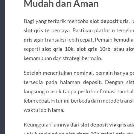
Mudah dan Aman
Bagi yang tertarik mencoba
slot deposit qris
, 
slot qris
terpercaya. Pastikan platform terse
qris
agar transaksi lebih cepat. Pemain kemudi
seperti
slot qris 10k
,
slot qris 10rb
, atau
slo
kemampuan dan strategi bermain.
Setelah menentukan nominal, pemain hanya p
tersedia pada halaman deposit. Dengan si
langsung masuk tanpa perlu konfirmasi tambah
lebih cepat. Fitur ini berbeda dari metode tra
waktu lebih lama.
Keunggulan lainnya dari
slot deposit via qris
ada
untuk melakukan
slot depo 10k pakai qris
at