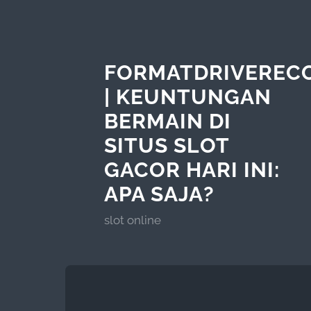
FORMATDRIVEREC
| KEUNTUNGAN
BERMAIN DI
SITUS SLOT
GACOR HARI INI:
APA SAJA?
slot online