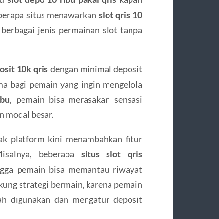
beberapa situs menawarkan
slot qris 10
erbagai jenis permainan slot tanpa
osit 10k qris
dengan minimal deposit
ama bagi pemain yang ingin mengelola
ibu
, pemain bisa merasakan sensasi
n modal besar.
ak platform kini menambahkan fitur
Misalnya, beberapa
situs slot qris
ingga pemain bisa memantau riwayat
dukung strategi bermain, karena pemain
ah digunakan dan mengatur deposit