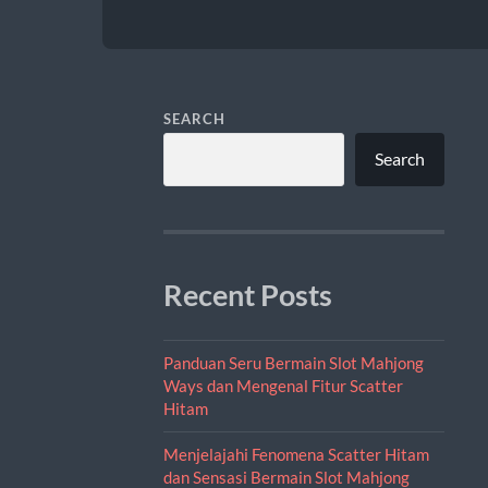
SEARCH
Search
Recent Posts
Panduan Seru Bermain Slot Mahjong
Ways dan Mengenal Fitur Scatter
Hitam
Menjelajahi Fenomena Scatter Hitam
dan Sensasi Bermain Slot Mahjong