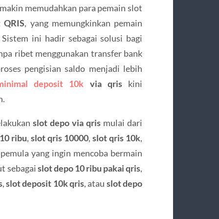
emakin memudahkan para pemain slot
t QRIS
, yang memungkinkan pemain
istem ini hadir sebagai solusi bagi
npa ribet menggunakan transfer bank
proses pengisian saldo menjadi lebih
minimal deposit 10k
via qris
kini
n.
elakukan
slot depo via qris
mulai dari
 10 ribu
,
slot qris 10000
,
slot qris 10k
,
i pemula yang ingin mencoba bermain
ut sebagai
slot depo 10 ribu pakai qris
,
s
,
slot deposit 10k qris
, atau
slot depo