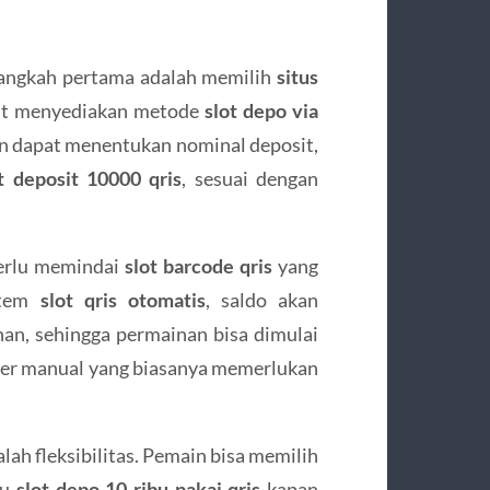
langkah pertama adalah memilih
situs
but menyediakan metode
slot depo via
an dapat menentukan nominal deposit,
t deposit 10000 qris
, sesuai dengan
erlu memindai
slot barcode qris
yang
stem
slot qris otomatis
, saldo akan
an, sehingga permainan bisa dimulai
nsfer manual yang biasanya memerlukan
lah fleksibilitas. Pemain bisa memilih
au
slot depo 10 ribu pakai qris
kapan