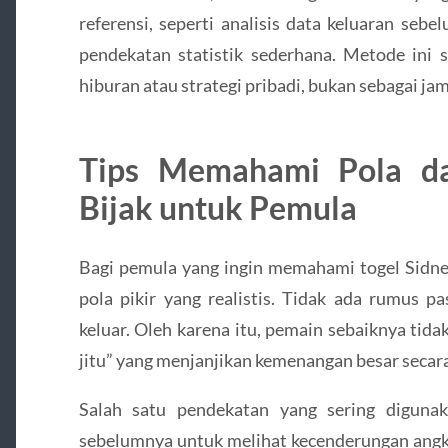
referensi, seperti analisis data keluaran sebe
pendekatan statistik sederhana. Metode ini 
hiburan atau strategi pribadi, bukan sebagai j
Tips Memahami Pola d
Bijak untuk Pemula
Bagi pemula yang ingin memahami togel Sidney
pola pikir yang realistis. Tidak ada rumus 
keluar. Oleh karena itu, pemain sebaiknya tid
jitu” yang menjanjikan kemenangan besar secara
Salah satu pendekatan yang sering digunak
sebelumnya untuk melihat kecenderungan angka