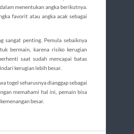
a dalam menentukan angka berikutnya.
gka favorit atau angka acak sebagai
ng sangat penting. Pemula sebaiknya
uk bermain, karena risiko kerugian
berhenti saat sudah mencapai batas
dari kerugian lebih besar.
wa togel seharusnya dianggap sebagai
ngan memahami hal ini, pemain bisa
i kemenangan besar.