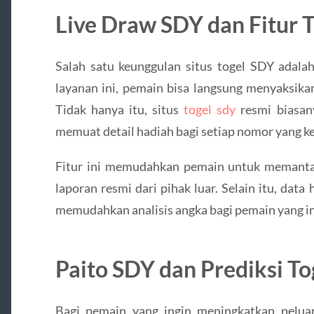
Live Draw SDY dan Fitur 
Salah satu keunggulan situs togel SDY adalah
layanan ini, pemain bisa langsung menyaksika
Tidak hanya itu, situs
togel sdy
resmi biasan
memuat detail hadiah bagi setiap nomor yang ke
Fitur ini memudahkan pemain untuk memanta
laporan resmi dari pihak luar. Selain itu, data 
memudahkan analisis angka bagi pemain yang i
Paito SDY dan Prediksi To
Bagi pemain yang ingin meningkatkan pelu