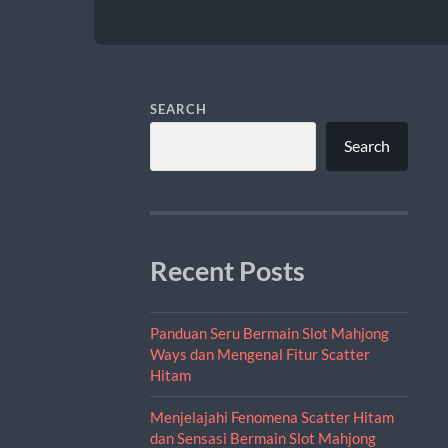
SEARCH
Search
Recent Posts
Panduan Seru Bermain Slot Mahjong
Ways dan Mengenal Fitur Scatter
Hitam
Menjelajahi Fenomena Scatter Hitam
dan Sensasi Bermain Slot Mahjong