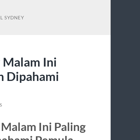
L SYDNEY
y Malam Ini
ah Dipahami
S
 Malam Ini Paling
pahami Pemula