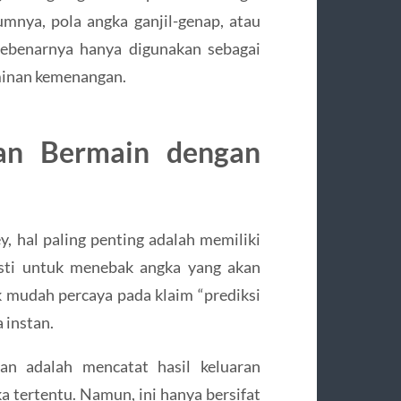
lumnya, pola angka ganjil-genap, atau
sebenarnya hanya digunakan sebagai
aminan kemenangan.
an Bermain dengan
, hal paling penting adalah memiliki
pasti untuk menebak angka yang akan
ak mudah percaya pada klaim “prediksi
 instan.
an adalah mencatat hasil keluaran
 tertentu. Namun, ini hanya bersifat