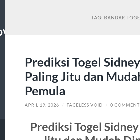
TAG:
BANDAR TOGE
OVERY.COM
Prediksi Togel Sidne
Paling Jitu dan Mud
Pemula
APRIL 19, 2026
/
FACELESS VOID
/
0 COMMENT
Prediksi Togel Sidney
Jitu dan Mudah Di