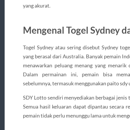
yang akurat.
Mengenal Togel Sydney da
Togel Sydney atau sering disebut Sydney tog
yang berasal dari Australia. Banyak pemain In
menawarkan peluang menang yang menarik d
Dalam permainan ini, pemain bisa memas
sebelumnya, termasuk menggunakan paito sdy 
SDY Lotto sendiri menyediakan berbagai jenis t
Semua hasil keluaran dapat dipantau secara re
pemain tidak perlu menunggu lama untuk meng