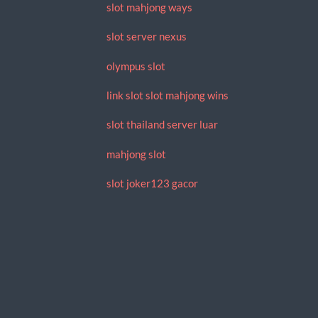
slot mahjong ways
slot server nexus
olympus slot
link slot slot mahjong wins
slot thailand server luar
mahjong slot
slot joker123 gacor