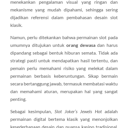
menekankan pengalaman visual yang ringan dan
mekanisme yang mudah dipahami, sehingga sering
dijadikan referensi dalam pembahasan desain slot
klasik.
Namun, perlu ditekankan bahwa permainan slot pada
umumnya ditujukan untuk
orang dewasa
dan harus
dipandang sebagai bentuk hiburan semata. Tidak ada
strategi pasti untuk mendapatkan hasil tertentu, dan
pemain perlu memahami risiko yang melekat dalam
permainan berbasis keberuntungan. Sikap bermain
secara bertanggung jawab, termasuk membatasi waktu
dan memahami aturan, merupakan hal yang sangat
penting.
Sebagai kesimpulan,
Slot Joker’s Jewels Hot
adalah
permainan digital bertema klasik yang menonjolkan
kesederhanaan desain dan nuansa kasino tradisional.