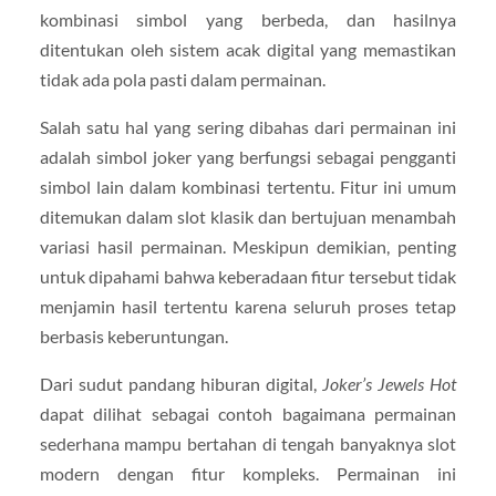
kombinasi simbol yang berbeda, dan hasilnya
ditentukan oleh sistem acak digital yang memastikan
tidak ada pola pasti dalam permainan.
Salah satu hal yang sering dibahas dari permainan ini
adalah simbol joker yang berfungsi sebagai pengganti
simbol lain dalam kombinasi tertentu. Fitur ini umum
ditemukan dalam slot klasik dan bertujuan menambah
variasi hasil permainan. Meskipun demikian, penting
untuk dipahami bahwa keberadaan fitur tersebut tidak
menjamin hasil tertentu karena seluruh proses tetap
berbasis keberuntungan.
Dari sudut pandang hiburan digital,
Joker’s Jewels Hot
dapat dilihat sebagai contoh bagaimana permainan
sederhana mampu bertahan di tengah banyaknya slot
modern dengan fitur kompleks. Permainan ini